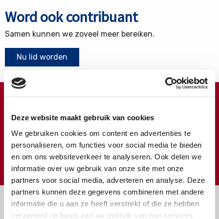
Word ook contribuant
Samen kunnen we zoveel meer bereiken.
Nu lid worden
Doneren ?
Deze website maakt gebruik van cookies
Meer weten over wat we met uw extra gift doen?
We gebruiken cookies om content en advertenties te
Klik hier
personaliseren, om functies voor social media te bieden
en om ons websiteverkeer te analyseren. Ook delen we
€
Doneer
informatie over uw gebruik van onze site met onze
partners voor social media, adverteren en analyse. Deze
partners kunnen deze gegevens combineren met andere
informatie die u aan ze heeft verstrekt of die ze hebben
verzameld op basis van uw gebruik van hun services.