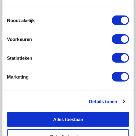
Toestemmingsselectie
Noodzakelijk
Vragen?
E-mail naar
info@vasculitis.nl
of bel ons op:
088 00 22 333
Voorkeuren
Elke werkdag van 10:00 – 17:00
Statistieken
Marketing
Ziektebeelden
EGPA
GPA
Details tonen
MPA
RCA
Alles toestaan
Takayasu
Overige Vasculitiden