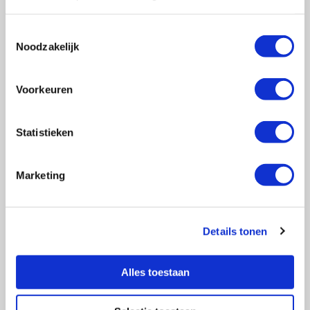
Toestemmingsselectie
Noodzakelijk
Vragen?
E-mail naar
info@vasculitis.nl
of bel ons op:
088 00 22 333
Voorkeuren
Elke werkdag van 10:00 – 17:00
Statistieken
Marketing
Ziektebeelden
EGPA
GPA
Details tonen
MPA
RCA
Alles toestaan
Takayasu
Overige Vasculitiden