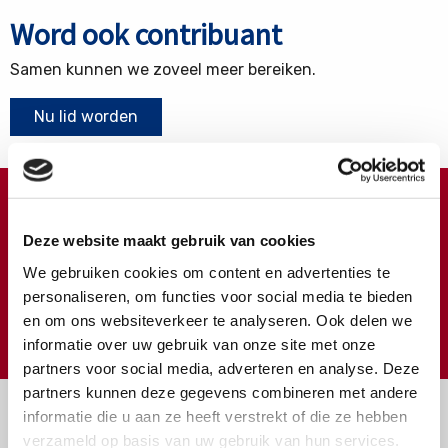
Word ook contribuant
Samen kunnen we zoveel meer bereiken.
Nu lid worden
Doneren ?
Deze website maakt gebruik van cookies
Meer weten over wat we met uw extra gift doen?
We gebruiken cookies om content en advertenties te
Klik hier
personaliseren, om functies voor social media te bieden
en om ons websiteverkeer te analyseren. Ook delen we
€
Doneer
informatie over uw gebruik van onze site met onze
partners voor social media, adverteren en analyse. Deze
partners kunnen deze gegevens combineren met andere
informatie die u aan ze heeft verstrekt of die ze hebben
verzameld op basis van uw gebruik van hun services.