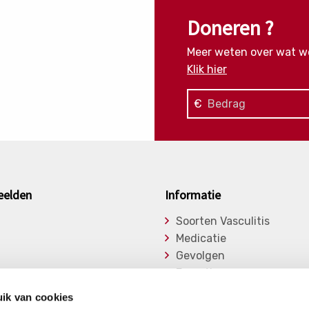
Doneren ?
Meer weten over wat w
Klik hier
€
eelden
Informatie
Soorten Vasculitis
Medicatie
Gevolgen
Expertise
asu
Onderzoek
ik van cookies
ge Vasculitiden
Bibliotheek