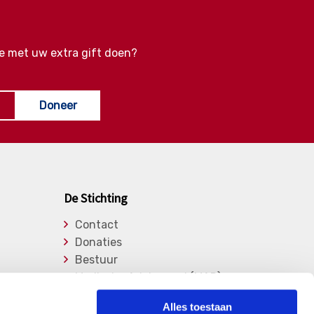
e met uw extra gift doen?
Doneer
De Stichting
Contact
Donaties
Bestuur
Medische Adviesraad (MAR)
Lid worden
Alles toestaan
Over de stichting