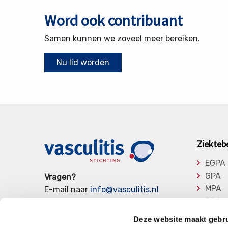
Word ook contribuant
Samen kunnen we zoveel meer bereiken.
Nu lid worden
Ziekteb
EGPA
GPA
Vragen?
MPA
E-mail naar
info@vasculitis.nl
RCA
of bel ons op:
088 00 22 333
Takay
Elke werkdag van 10:00 – 17:00
Deze website maakt gebru
Overi