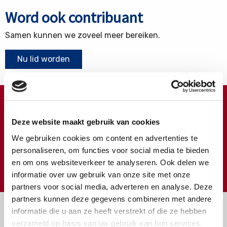
Word ook contribuant
Samen kunnen we zoveel meer bereiken.
Nu lid worden
Doneren ?
Deze website maakt gebruik van cookies
Meer weten over wat we met uw extra gift doen?
We gebruiken cookies om content en advertenties te
Klik hier
personaliseren, om functies voor social media te bieden
en om ons websiteverkeer te analyseren. Ook delen we
€
Doneer
informatie over uw gebruik van onze site met onze
partners voor social media, adverteren en analyse. Deze
partners kunnen deze gegevens combineren met andere
informatie die u aan ze heeft verstrekt of die ze hebben
verzameld op basis van uw gebruik van hun services.