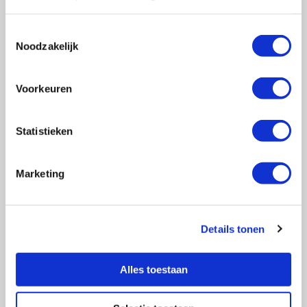
Toestemmingsselectie
Noodzakelijk
Vragen?
E-mail naar
info@vasculitis.nl
of bel ons op:
088 00 22 333
Voorkeuren
Elke werkdag van 10:00 – 17:00
Statistieken
Marketing
Ziektebeelden
EGPA
GPA
Details tonen
MPA
RCA
Alles toestaan
Takayasu
Overige Vasculitiden