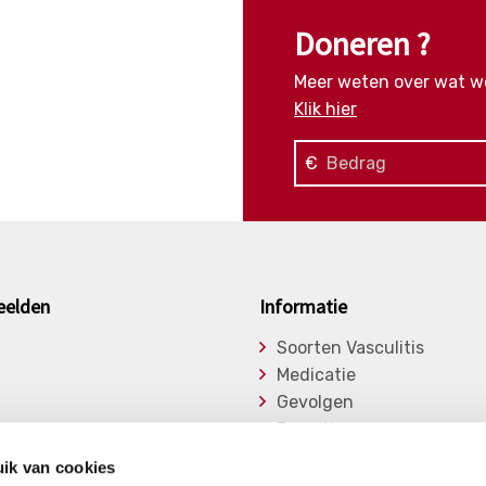
Doneren ?
Meer weten over wat w
Klik hier
€
eelden
Informatie
Soorten Vasculitis
Medicatie
Gevolgen
Expertise
asu
Onderzoek
ik van cookies
ge Vasculitiden
Bibliotheek