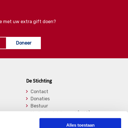
e met uw extra gift doen?
Doneer
De Stichting
Contact
Donaties
Bestuur
Medische Adviesraad (MAR)
Lid worden
Alles toestaan
Over de stichting