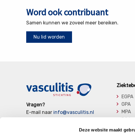
Word ook contribuant
Samen kunnen we zoveel meer bereiken.
Nu lid worden
Ziekteb
EGPA
GPA
Vragen?
MPA
E-mail naar
info@vasculitis.nl
RCA
of bel ons op:
088 00 22 333
Takay
Elke werkdag van 10:00 – 17:00
Deze website maakt gebru
Overi