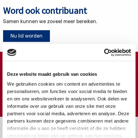
Word ook contribuant
Samen kunnen we zoveel meer bereiken.
Nu lid worden
Doneren ?
Deze website maakt gebruik van cookies
Meer weten over wat we met uw extra gift doen?
We gebruiken cookies om content en advertenties te
Klik hier
personaliseren, om functies voor social media te bieden
en om ons websiteverkeer te analyseren. Ook delen we
€
Doneer
informatie over uw gebruik van onze site met onze
partners voor social media, adverteren en analyse. Deze
partners kunnen deze gegevens combineren met andere
informatie die u aan ze heeft verstrekt of die ze hebben
verzameld op basis van uw gebruik van hun services.