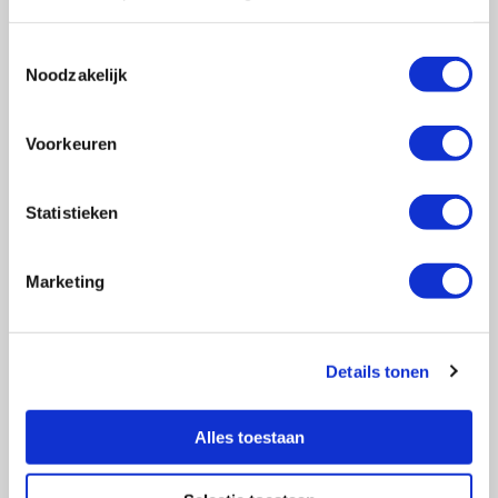
Toestemmingsselectie
Noodzakelijk
Vragen?
E-mail naar
info@vasculitis.nl
of bel ons op:
088 00 22 333
Voorkeuren
Elke werkdag van 10:00 – 17:00
Statistieken
Marketing
Ziektebeelden
EGPA
GPA
Details tonen
MPA
RCA
Alles toestaan
Takayasu
Overige Vasculitiden