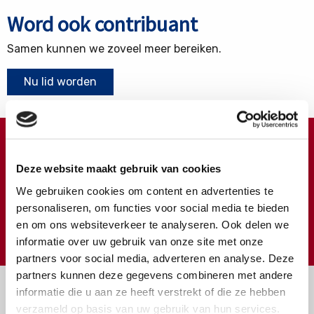
Word ook contribuant
Samen kunnen we zoveel meer bereiken.
Nu lid worden
Doneren ?
Deze website maakt gebruik van cookies
Meer weten over wat we met uw extra gift doen?
We gebruiken cookies om content en advertenties te
Klik hier
personaliseren, om functies voor social media te bieden
en om ons websiteverkeer te analyseren. Ook delen we
€
Doneer
informatie over uw gebruik van onze site met onze
partners voor social media, adverteren en analyse. Deze
partners kunnen deze gegevens combineren met andere
informatie die u aan ze heeft verstrekt of die ze hebben
verzameld op basis van uw gebruik van hun services.