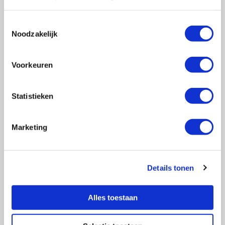
Toestemmingsselectie
Noodzakelijk
Vragen?
E-mail naar
info@vasculitis.nl
of bel ons op:
088 00 22 333
Voorkeuren
Elke werkdag van 10:00 – 17:00
Statistieken
Marketing
Ziektebeelden
EGPA
GPA
Details tonen
MPA
RCA
Alles toestaan
Takayasu
Overige Vasculitiden