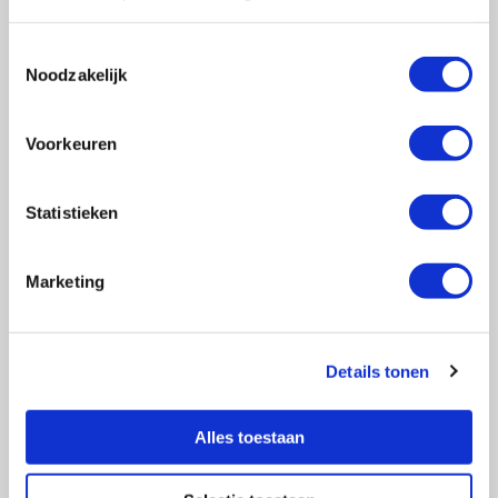
Toestemmingsselectie
Noodzakelijk
Vragen?
E-mail naar
info@vasculitis.nl
of bel ons op:
088 00 22 333
Voorkeuren
Elke werkdag van 10:00 – 17:00
Statistieken
Marketing
Ziektebeelden
EGPA
GPA
Details tonen
MPA
RCA
Alles toestaan
Takayasu
Overige Vasculitiden