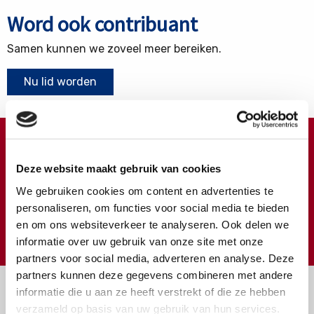
Word ook contribuant
Samen kunnen we zoveel meer bereiken.
Nu lid worden
Doneren ?
Deze website maakt gebruik van cookies
Meer weten over wat we met uw extra gift doen?
We gebruiken cookies om content en advertenties te
Klik hier
personaliseren, om functies voor social media te bieden
en om ons websiteverkeer te analyseren. Ook delen we
€
Doneer
informatie over uw gebruik van onze site met onze
partners voor social media, adverteren en analyse. Deze
partners kunnen deze gegevens combineren met andere
informatie die u aan ze heeft verstrekt of die ze hebben
verzameld op basis van uw gebruik van hun services.