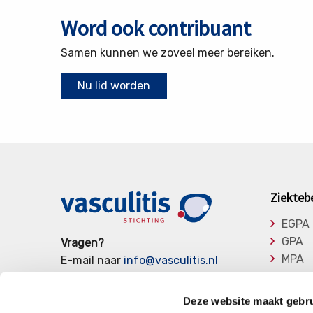
Word ook contribuant
Samen kunnen we zoveel meer bereiken.
Nu lid worden
Ziekteb
EGPA
GPA
Vragen?
MPA
E-mail naar
info@vasculitis.nl
RCA
of bel ons op:
088 00 22 333
Takay
Elke werkdag van 10:00 – 17:00
Deze website maakt gebru
Overi