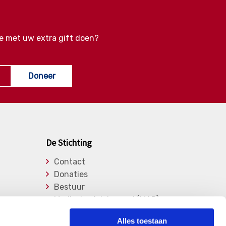
e met uw extra gift doen?
Doneer
De Stichting
Contact
Donaties
Bestuur
Medische Adviesraad (MAR)
Lid worden
Alles toestaan
Over de stichting