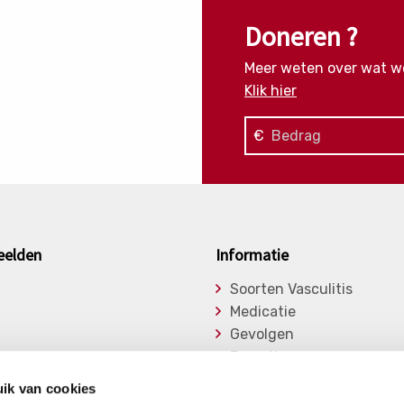
Doneren ?
Meer weten over wat w
Klik hier
€
eelden
Informatie
Soorten Vasculitis
Medicatie
Gevolgen
Expertise
asu
Onderzoek
ik van cookies
ge Vasculitiden
Bibliotheek