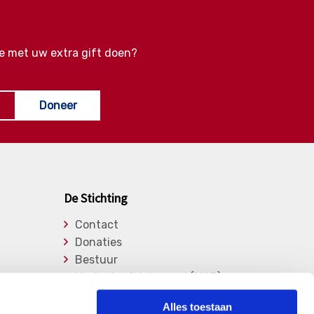
e met uw extra gift doen?
Doneer
De Stichting
Contact
Donaties
Bestuur
Medische Adviesraad (MAR)
Lid worden
Alles toestaan
Over de stichting