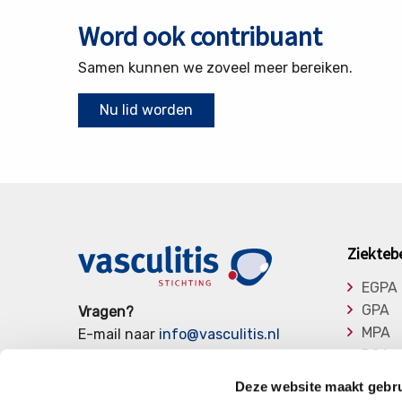
Word ook contribuant
Samen kunnen we zoveel meer bereiken.
Nu lid worden
Ziekteb
EGPA
GPA
Vragen?
MPA
E-mail naar
info@vasculitis.nl
RCA
of bel ons op:
088 00 22 333
Takay
Elke werkdag van 10:00 – 17:00
Deze website maakt gebru
Overi