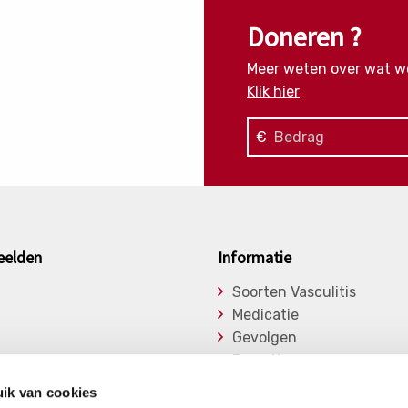
Doneren ?
Meer weten over wat w
Klik hier
€
eelden
Informatie
Soorten Vasculitis
Medicatie
Gevolgen
Expertise
asu
Onderzoek
ik van cookies
ge Vasculitiden
Bibliotheek