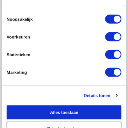
Toestemmingsselectie
Noodzakelijk
Vragen?
E-mail naar
info@vasculitis.nl
of bel ons op:
088 00 22 333
Voorkeuren
Elke werkdag van 10:00 – 17:00
Statistieken
Marketing
Ziektebeelden
EGPA
GPA
Details tonen
MPA
RCA
Alles toestaan
Takayasu
Overige Vasculitiden