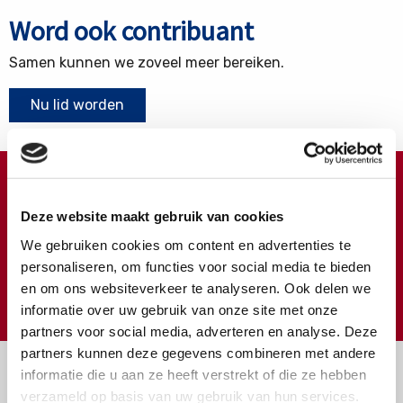
Word ook contribuant
Samen kunnen we zoveel meer bereiken.
Nu lid worden
Doneren ?
Deze website maakt gebruik van cookies
Meer weten over wat we met uw extra gift doen?
We gebruiken cookies om content en advertenties te
Klik hier
personaliseren, om functies voor social media te bieden
en om ons websiteverkeer te analyseren. Ook delen we
€
Doneer
informatie over uw gebruik van onze site met onze
partners voor social media, adverteren en analyse. Deze
partners kunnen deze gegevens combineren met andere
informatie die u aan ze heeft verstrekt of die ze hebben
verzameld op basis van uw gebruik van hun services.