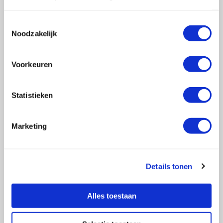
Toestemmingsselectie
Noodzakelijk
Vragen?
E-mail naar
info@vasculitis.nl
of bel ons op:
088 00 22 333
Voorkeuren
Elke werkdag van 10:00 – 17:00
Statistieken
Marketing
Ziektebeelden
EGPA
GPA
Details tonen
MPA
RCA
Alles toestaan
Takayasu
Overige Vasculitiden