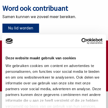
Word ook contribuant
Samen kunnen we zoveel meer bereiken.
Nu lid worden
Doneren ?
Deze website maakt gebruik van cookies
Meer weten over wat we met uw extra gift doen?
We gebruiken cookies om content en advertenties te
Klik hier
personaliseren, om functies voor social media te bieden
en om ons websiteverkeer te analyseren. Ook delen we
€
Doneer
informatie over uw gebruik van onze site met onze
partners voor social media, adverteren en analyse. Deze
partners kunnen deze gegevens combineren met andere
informatie die u aan ze heeft verstrekt of die ze hebben
verzameld op basis van uw gebruik van hun services.