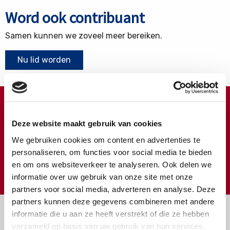
Word ook contribuant
Samen kunnen we zoveel meer bereiken.
Nu lid worden
Doneren ?
Deze website maakt gebruik van cookies
Meer weten over wat we met uw extra gift doen?
We gebruiken cookies om content en advertenties te
Klik hier
personaliseren, om functies voor social media te bieden
en om ons websiteverkeer te analyseren. Ook delen we
€
Doneer
informatie over uw gebruik van onze site met onze
partners voor social media, adverteren en analyse. Deze
partners kunnen deze gegevens combineren met andere
informatie die u aan ze heeft verstrekt of die ze hebben
verzameld op basis van uw gebruik van hun services.