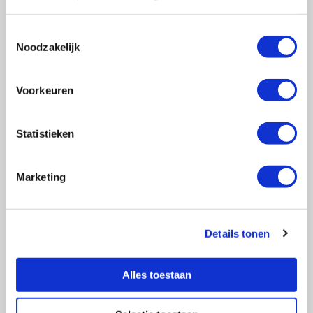
Toestemmingsselectie
Noodzakelijk
Vragen?
E-mail naar
info@vasculitis.nl
of bel ons op:
088 00 22 333
Voorkeuren
Elke werkdag van 10:00 – 17:00
Statistieken
Marketing
Ziektebeelden
EGPA
GPA
Details tonen
MPA
RCA
Alles toestaan
Takayasu
Overige Vasculitiden