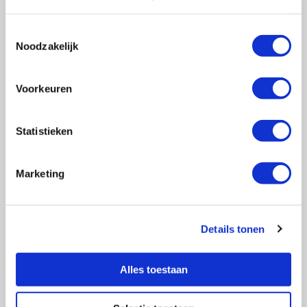
Toestemmingsselectie
Noodzakelijk
Vragen?
E-mail naar
info@vasculitis.nl
of bel ons op:
088 00 22 333
Voorkeuren
Elke werkdag van 10:00 – 17:00
Statistieken
Marketing
Ziektebeelden
EGPA
GPA
Details tonen
MPA
RCA
Alles toestaan
Takayasu
Overige Vasculitiden