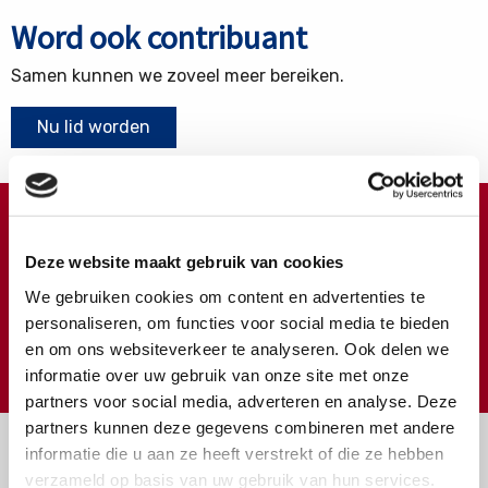
Word ook contribuant
Samen kunnen we zoveel meer bereiken.
Nu lid worden
Doneren ?
Deze website maakt gebruik van cookies
Meer weten over wat we met uw extra gift doen?
We gebruiken cookies om content en advertenties te
Klik hier
personaliseren, om functies voor social media te bieden
en om ons websiteverkeer te analyseren. Ook delen we
€
Doneer
informatie over uw gebruik van onze site met onze
partners voor social media, adverteren en analyse. Deze
partners kunnen deze gegevens combineren met andere
informatie die u aan ze heeft verstrekt of die ze hebben
verzameld op basis van uw gebruik van hun services.