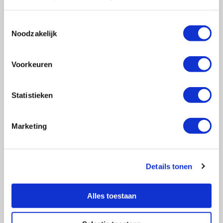
Toestemmingsselectie
Noodzakelijk
Vragen?
E-mail naar
info@vasculitis.nl
of bel ons op:
088 00 22 333
Voorkeuren
Elke werkdag van 10:00 – 17:00
Statistieken
Marketing
Ziektebeelden
EGPA
GPA
Details tonen
MPA
RCA
Alles toestaan
Takayasu
Overige Vasculitiden