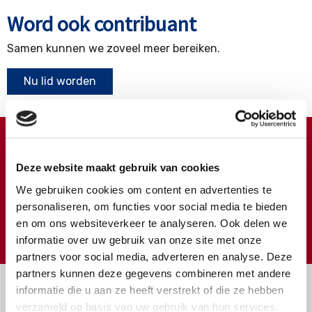
Word ook contribuant
Samen kunnen we zoveel meer bereiken.
Nu lid worden
Doneren ?
Deze website maakt gebruik van cookies
Meer weten over wat we met uw extra gift doen?
We gebruiken cookies om content en advertenties te
Klik hier
personaliseren, om functies voor social media te bieden
en om ons websiteverkeer te analyseren. Ook delen we
€
Doneer
informatie over uw gebruik van onze site met onze
partners voor social media, adverteren en analyse. Deze
partners kunnen deze gegevens combineren met andere
informatie die u aan ze heeft verstrekt of die ze hebben
verzameld op basis van uw gebruik van hun services.