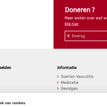
Doneren ?
Meer weten over wat w
Klik hier
€
eelden
Informatie
Soorten Vasculitis
Medicatie
Gevolgen
Expertise
asu
Onderzoek
ik van cookies
ge Vasculitiden
Bibliotheek