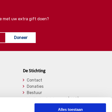
e met uw extra gift doen?
Doneer
De Stichting
Contact
Donaties
Bestuur
Medische Adviesraad (MAR)
Lid worden
Alles toestaan
Over de stichting