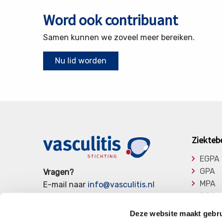
Word ook contribuant
Samen kunnen we zoveel meer bereiken.
Nu lid worden
Ziekteb
EGPA
GPA
Vragen?
MPA
E-mail naar
info@vasculitis.nl
RCA
of bel ons op:
088 00 22 333
Takay
Elke werkdag van 10:00 – 17:00
Deze website maakt gebru
Overi