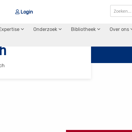
Login
Zoek
Zoek
Expertise
Onderzoek
Bibliotheek
Over ons
h
ch