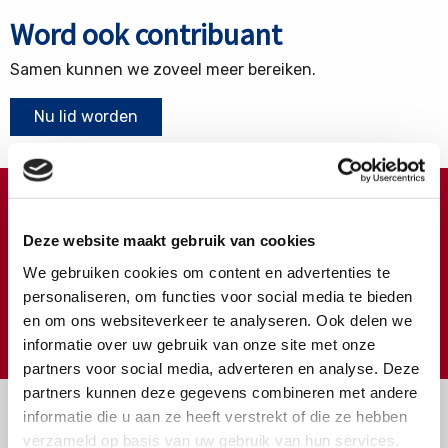
Word ook contribuant
Samen kunnen we zoveel meer bereiken.
Nu lid worden
Doneren ?
Deze website maakt gebruik van cookies
Meer weten over wat we met uw extra gift doen?
We gebruiken cookies om content en advertenties te
Klik hier
personaliseren, om functies voor social media te bieden
en om ons websiteverkeer te analyseren. Ook delen we
€
Doneer
informatie over uw gebruik van onze site met onze
partners voor social media, adverteren en analyse. Deze
partners kunnen deze gegevens combineren met andere
informatie die u aan ze heeft verstrekt of die ze hebben
verzameld op basis van uw gebruik van hun services.