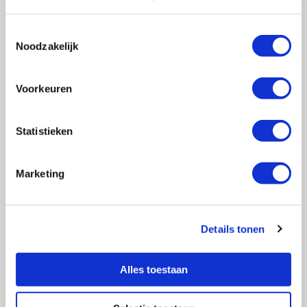
Toestemmingsselectie
Noodzakelijk
Vragen?
E-mail naar
info@vasculitis.nl
of bel ons op:
088 00 22 333
Voorkeuren
Elke werkdag van 10:00 – 17:00
Statistieken
Marketing
Ziektebeelden
EGPA
GPA
Details tonen
MPA
RCA
Alles toestaan
Takayasu
Overige Vasculitiden