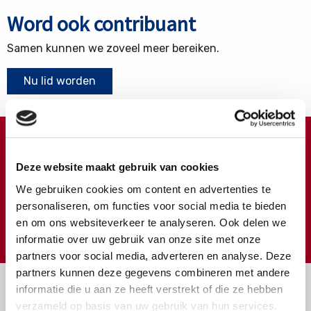
Word ook contribuant
Samen kunnen we zoveel meer bereiken.
Nu lid worden
Doneren ?
Deze website maakt gebruik van cookies
Meer weten over wat we met uw extra gift doen?
We gebruiken cookies om content en advertenties te
Klik hier
personaliseren, om functies voor social media te bieden
en om ons websiteverkeer te analyseren. Ook delen we
€
Doneer
informatie over uw gebruik van onze site met onze
partners voor social media, adverteren en analyse. Deze
partners kunnen deze gegevens combineren met andere
informatie die u aan ze heeft verstrekt of die ze hebben
verzameld op basis van uw gebruik van hun services.