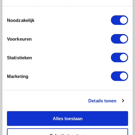
Toestemmingsselectie
Noodzakelijk
Vragen?
E-mail naar
info@vasculitis.nl
of bel ons op:
088 00 22 333
Voorkeuren
Elke werkdag van 10:00 – 17:00
Statistieken
Marketing
Ziektebeelden
EGPA
GPA
Details tonen
MPA
RCA
Alles toestaan
Takayasu
Overige Vasculitiden