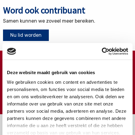
Word ook contribuant
Samen kunnen we zoveel meer bereiken.
Nu lid worden
Doneren ?
Deze website maakt gebruik van cookies
Meer weten over wat we met uw extra gift doen?
We gebruiken cookies om content en advertenties te
Klik hier
personaliseren, om functies voor social media te bieden
en om ons websiteverkeer te analyseren. Ook delen we
€
Doneer
informatie over uw gebruik van onze site met onze
partners voor social media, adverteren en analyse. Deze
partners kunnen deze gegevens combineren met andere
informatie die u aan ze heeft verstrekt of die ze hebben
verzameld op basis van uw gebruik van hun services.