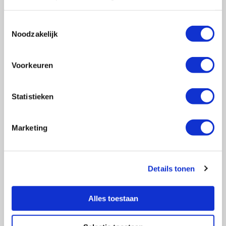
Toestemmingsselectie
Noodzakelijk
Vragen?
E-mail naar
info@vasculitis.nl
of bel ons op:
088 00 22 333
Voorkeuren
Elke werkdag van 10:00 – 17:00
Statistieken
Marketing
Ziektebeelden
EGPA
GPA
Details tonen
MPA
RCA
Alles toestaan
Takayasu
Overige Vasculitiden