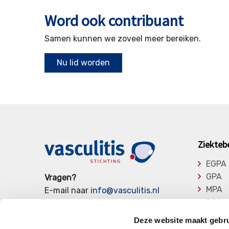
Word ook contribuant
Samen kunnen we zoveel meer bereiken.
Nu lid worden
Ziekteb
EGPA
GPA
Vragen?
MPA
E-mail naar
info@vasculitis.nl
RCA
of bel ons op:
088 00 22 333
Takay
Elke werkdag van 10:00 – 17:00
Deze website maakt gebru
Overi