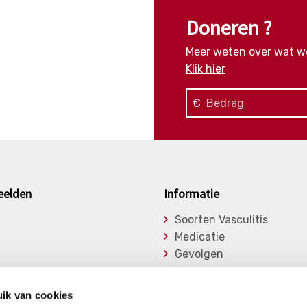
Doneren ?
Meer weten over wat w
Klik hier
€
eelden
Informatie
Soorten Vasculitis
Medicatie
Gevolgen
Expertise
asu
Onderzoek
ik van cookies
ge Vasculitiden
Bibliotheek