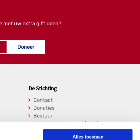
e met uw extra gift doen?
Doneer
De Stichting
Contact
Donaties
Bestuur
Medische Adviesraad (MAR)
Lid worden
Alles toestaan
Over de stichting