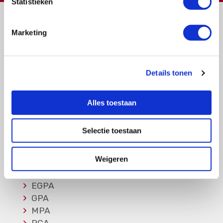
Statistieken
Marketing
Vragen?
Details tonen
E-mail naar
info@vasculitis.nl
of bel ons op:
088 00 22 333
Alles toestaan
Elke werkdag van 10:00 – 17:00
Selectie toestaan
Weigeren
Ziektebeelden
EGPA
GPA
MPA