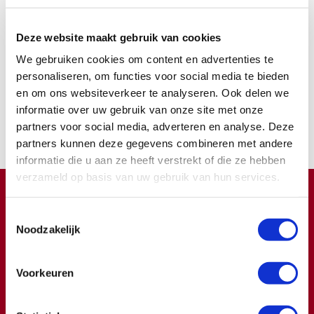
Deze website maakt gebruik van cookies
We gebruiken cookies om content en advertenties te
Word ook contribuant
personaliseren, om functies voor social media te bieden
en om ons websiteverkeer te analyseren. Ook delen we
Samen kunnen we zoveel meer bereiken.
informatie over uw gebruik van onze site met onze
partners voor social media, adverteren en analyse. Deze
Nu lid worden
partners kunnen deze gegevens combineren met andere
informatie die u aan ze heeft verstrekt of die ze hebben
verzameld op basis van uw gebruik van hun services.
Doneren ?
Toestemmingsselectie
Meer weten over wat we met uw extra gift doen?
Noodzakelijk
Klik hier
Voorkeuren
€
Doneer