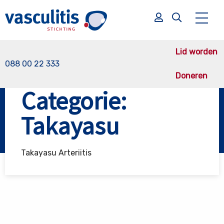
Lid worden
088 00 22 333
Doneren
Vasculitis Stichting
GVV
Takayasu
Categorie:
Zoek
Zoek
Takayasu
Takayasu Arteriitis