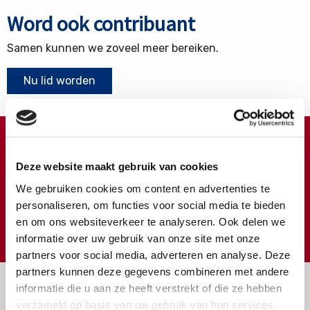
Word ook contribuant
Samen kunnen we zoveel meer bereiken.
Nu lid worden
Doneren ?
Deze website maakt gebruik van cookies
Meer weten over wat we met uw extra gift doen?
We gebruiken cookies om content en advertenties te
Klik hier
personaliseren, om functies voor social media te bieden
en om ons websiteverkeer te analyseren. Ook delen we
€
Doneer
informatie over uw gebruik van onze site met onze
partners voor social media, adverteren en analyse. Deze
partners kunnen deze gegevens combineren met andere
informatie die u aan ze heeft verstrekt of die ze hebben
verzameld op basis van uw gebruik van hun services.