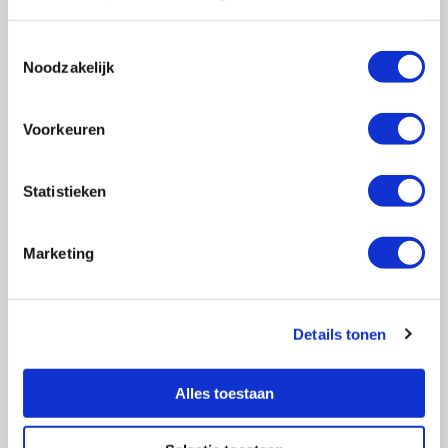
Toestemmingsselectie
Noodzakelijk
Vragen?
E-mail naar
info@vasculitis.nl
of bel ons op:
088 00 22 333
Voorkeuren
Elke werkdag van 10:00 – 17:00
Statistieken
Marketing
Ziektebeelden
EGPA
GPA
Details tonen
MPA
RCA
Alles toestaan
Takayasu
Overige Vasculitiden