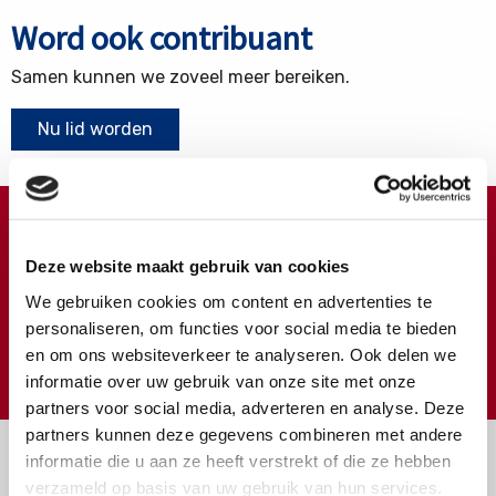
Word ook contribuant
Samen kunnen we zoveel meer bereiken.
Nu lid worden
Doneren ?
Deze website maakt gebruik van cookies
Meer weten over wat we met uw extra gift doen?
We gebruiken cookies om content en advertenties te
Klik hier
personaliseren, om functies voor social media te bieden
en om ons websiteverkeer te analyseren. Ook delen we
€
Doneer
informatie over uw gebruik van onze site met onze
partners voor social media, adverteren en analyse. Deze
partners kunnen deze gegevens combineren met andere
informatie die u aan ze heeft verstrekt of die ze hebben
verzameld op basis van uw gebruik van hun services.