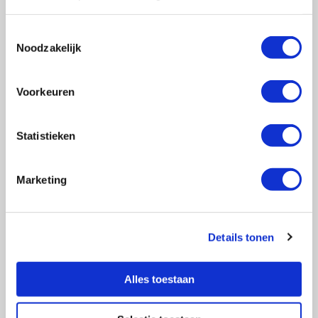
Toestemmingsselectie
Noodzakelijk
Vragen?
E-mail naar
info@vasculitis.nl
of bel ons op:
088 00 22 333
Voorkeuren
Elke werkdag van 10:00 – 17:00
Statistieken
Marketing
Ziektebeelden
EGPA
GPA
Details tonen
MPA
RCA
Alles toestaan
Takayasu
Overige Vasculitiden