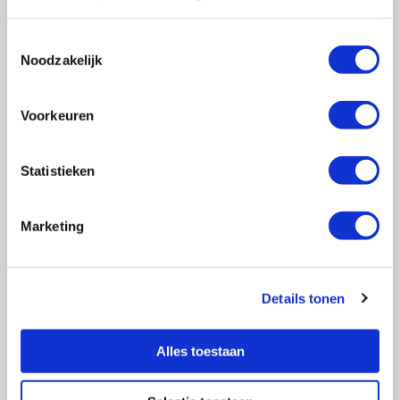
Toestemmingsselectie
Noodzakelijk
Vragen?
E-mail naar
info@vasculitis.nl
of bel ons op:
088 00 22 333
Voorkeuren
Elke werkdag van 10:00 – 17:00
Statistieken
Marketing
Ziektebeelden
EGPA
GPA
Details tonen
MPA
RCA
Alles toestaan
Takayasu
Overige Vasculitiden