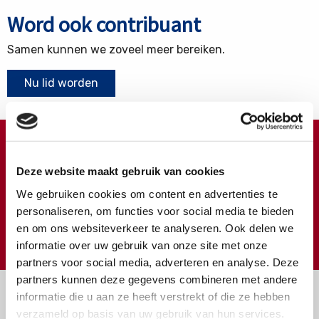
Word ook contribuant
Samen kunnen we zoveel meer bereiken.
Nu lid worden
Doneren ?
Deze website maakt gebruik van cookies
Meer weten over wat we met uw extra gift doen?
We gebruiken cookies om content en advertenties te
Klik hier
personaliseren, om functies voor social media te bieden
en om ons websiteverkeer te analyseren. Ook delen we
€
Doneer
informatie over uw gebruik van onze site met onze
partners voor social media, adverteren en analyse. Deze
partners kunnen deze gegevens combineren met andere
informatie die u aan ze heeft verstrekt of die ze hebben
verzameld op basis van uw gebruik van hun services.