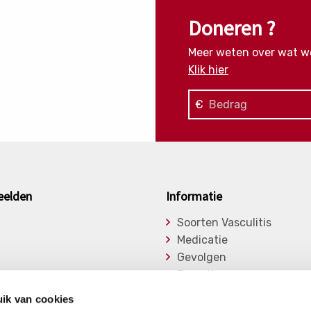
Doneren ?
Meer weten over wat w
Klik hier
€
eelden
Informatie
Soorten Vasculitis
Medicatie
Gevolgen
Expertise
asu
Onderzoek
ik van cookies
ge Vasculitiden
Bibliotheek