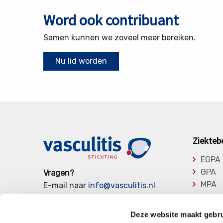
Word ook contribuant
Samen kunnen we zoveel meer bereiken.
Nu lid worden
Ziekteb
EGPA
GPA
Vragen?
MPA
E-mail naar
info@vasculitis.nl
RCA
of bel ons op:
088 00 22 333
Takay
Elke werkdag van 10:00 – 17:00
Deze website maakt gebru
Overi