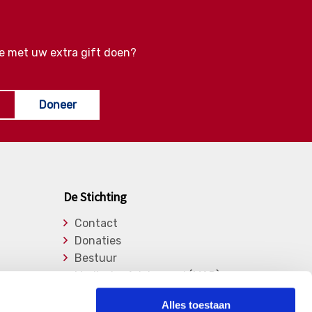
e met uw extra gift doen?
Doneer
De Stichting
Contact
Donaties
Bestuur
Medische Adviesraad (MAR)
Lid worden
Alles toestaan
Over de stichting