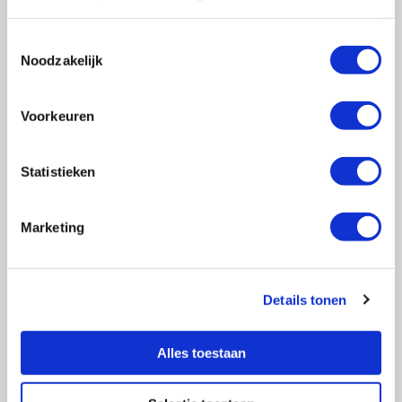
Toestemmingsselectie
Noodzakelijk
Vragen?
E-mail naar
info@vasculitis.nl
of bel ons op:
088 00 22 333
Voorkeuren
Elke werkdag van 10:00 – 17:00
Statistieken
Marketing
Ziektebeelden
EGPA
GPA
Details tonen
MPA
RCA
Alles toestaan
Takayasu
Overige Vasculitiden