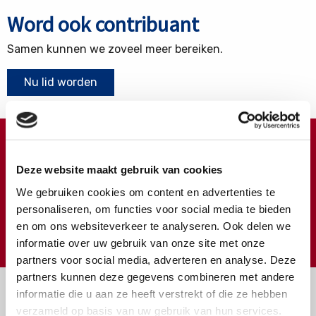
Word ook contribuant
Samen kunnen we zoveel meer bereiken.
Nu lid worden
Doneren ?
Deze website maakt gebruik van cookies
Meer weten over wat we met uw extra gift doen?
We gebruiken cookies om content en advertenties te
Klik hier
personaliseren, om functies voor social media te bieden
en om ons websiteverkeer te analyseren. Ook delen we
€
Doneer
informatie over uw gebruik van onze site met onze
partners voor social media, adverteren en analyse. Deze
partners kunnen deze gegevens combineren met andere
informatie die u aan ze heeft verstrekt of die ze hebben
verzameld op basis van uw gebruik van hun services.