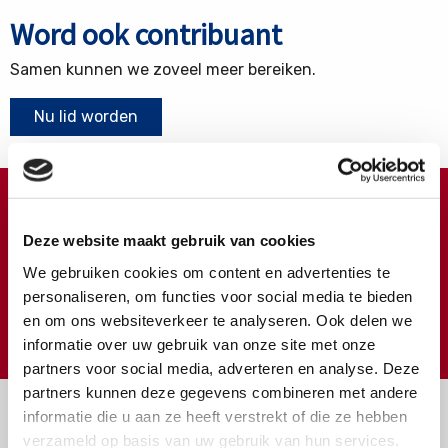
Word ook contribuant
Samen kunnen we zoveel meer bereiken.
Nu lid worden
Doneren ?
Deze website maakt gebruik van cookies
Meer weten over wat we met uw extra gift doen?
We gebruiken cookies om content en advertenties te
Klik hier
personaliseren, om functies voor social media te bieden
en om ons websiteverkeer te analyseren. Ook delen we
€
Doneer
informatie over uw gebruik van onze site met onze
partners voor social media, adverteren en analyse. Deze
partners kunnen deze gegevens combineren met andere
informatie die u aan ze heeft verstrekt of die ze hebben
verzameld op basis van uw gebruik van hun services.