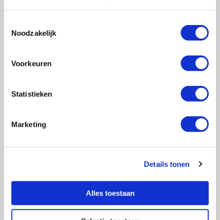
Toestemmingsselectie
Noodzakelijk
Vragen?
E-mail naar
info@vasculitis.nl
of bel ons op:
088 00 22 333
Voorkeuren
Elke werkdag van 10:00 – 17:00
Statistieken
Marketing
Ziektebeelden
EGPA
GPA
Details tonen
MPA
RCA
Alles toestaan
Takayasu
Overige Vasculitiden