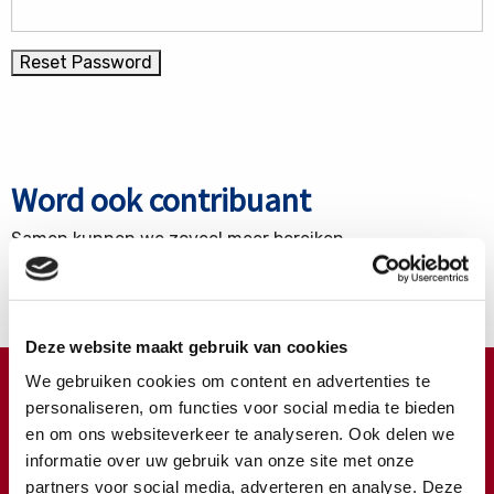
Word ook contribuant
Samen kunnen we zoveel meer bereiken.
Nu lid worden
Deze website maakt gebruik van cookies
We gebruiken cookies om content en advertenties te
Doneren ?
personaliseren, om functies voor social media te bieden
en om ons websiteverkeer te analyseren. Ook delen we
Meer weten over wat we met uw extra gift doen?
informatie over uw gebruik van onze site met onze
Klik hier
partners voor social media, adverteren en analyse. Deze