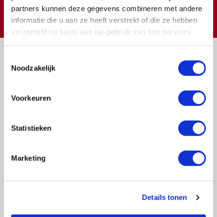
partners kunnen deze gegevens combineren met andere
€
Doneer
informatie die u aan ze heeft verstrekt of die ze hebben
verzameld op basis van uw gebruik van hun services.
Toestemmingsselectie
Noodzakelijk
Voorkeuren
Vragen?
E-mail naar
info@vasculitis.nl
Statistieken
of bel ons op:
088 00 22 333
Elke werkdag van 10:00 – 17:00
Marketing
Ziektebeelden
Details tonen
EGPA